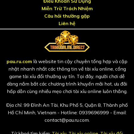
Điều Khoản Sử Dụng
Miễn Trừ Trách Nhiệm
Câu hỏi thường gặp
Liên hệ
pau.ru.com
là website tin cậy chuyên tổng hợp và cập
nhật nhanh nhất các thông tin về tài xỉu online, cổng
game tài xỉu đổi thưởng uy tín. Tại đây, người chơi dễ
dàng nắm bắt các chương trình khuyến mãi hot, ưu đãi
hấp dẫn cùng nhiều mẹo chơi tài xỉu online luôn thắng.
Địa chỉ: 99 Đình An Tài, Khu Phố 5, Quận 8, Thành phố
Hồ Chí Minh, Vietnam - Hotline: 0939696999 - Email:
contact@pau.ru.com
.
Từ khoá tìm kiếm:
Tài xỉu
,
Tài xỉu online
,
Tài xỉu đổi