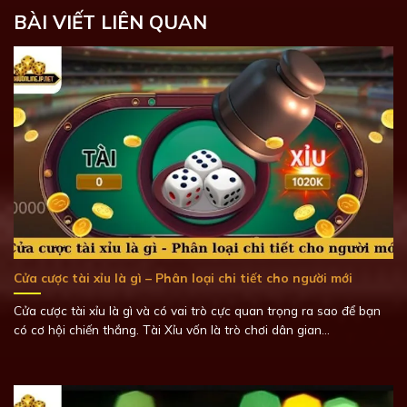
BÀI VIẾT LIÊN QUAN
Cửa cược tài xỉu là gì – Phân loại chi tiết cho người mới
Cửa cược tài xỉu là gì và có vai trò cực quan trọng ra sao để bạn
có cơ hội chiến thắng. Tài Xỉu vốn là trò chơi dân gian...