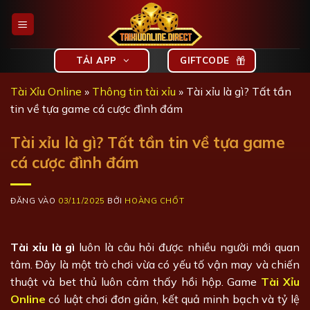
Bỏ
qua
nội
dung
TẢI APP
GIFTCODE
Tài Xỉu Online
»
Thông tin tài xỉu
»
Tài xỉu là gì? Tất tần
tin về tựa game cá cược đình đám
Tài xỉu là gì? Tất tần tin về tựa game
cá cược đình đám
ĐĂNG VÀO
03/11/2025
BỞI
HOÀNG CHỐT
Tài xỉu là gì
luôn là câu hỏi được nhiều người mới quan
tâm. Đây là một trò chơi vừa có yếu tố vận may và chiến
thuật và bet thủ luôn cảm thấy hồi hộp. Game
Tài Xỉu
Online
có luật chơi đơn giản, kết quả minh bạch và tỷ lệ