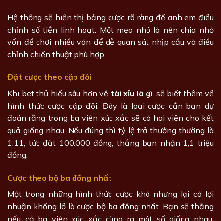
Hệ thống sẽ hiển thị bảng cược rõ ràng để anh em điều
chỉnh số tiền linh hoạt. Một mẹo nhỏ là nên chia nhỏ
vốn để chơi nhiều ván để dễ quan sát nhịp cầu và điều
chỉnh chiến thuật phù hợp.
Đặt cược theo cặp đôi
Khi bet thủ hiểu sâu hơn về
tài xỉu là gì
, sẽ biết thêm về
hình thức cược cặp đôi. Đây là loại cược cần bạn dự
đoán rằng trong ba viên xúc xắc sẽ có hai viên cho kết
quả giống nhau. Nếu đúng thì tỷ lệ trả thưởng thường là
1:11, tức đặt 100.000 đồng, thắng bạn nhận 1,1 triệu
đồng.
Cược theo bộ ba đồng nhất
Một trong những hình thức cược khó nhưng lại có lợi
nhuận khổng lồ là cược bộ ba đồng nhất. Bạn sẽ thắng
nếu cả ba viên xúc xắc cùng ra một số giống nhau,