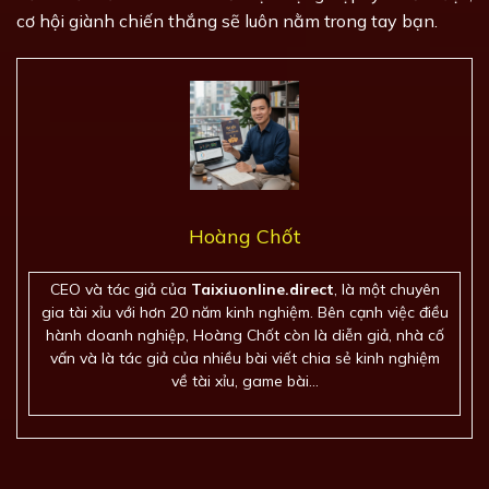
cơ hội giành chiến thắng sẽ luôn nằm trong tay bạn.
Hoàng Chốt
CEO và tác giả của
Taixiuonline.direct
, là một chuyên
gia tài xỉu với hơn 20 năm kinh nghiệm. Bên cạnh việc điều
hành doanh nghiệp, Hoàng Chốt còn là diễn giả, nhà cố
vấn và là tác giả của nhiều bài viết chia sẻ kinh nghiệm
về tài xỉu, game bài…