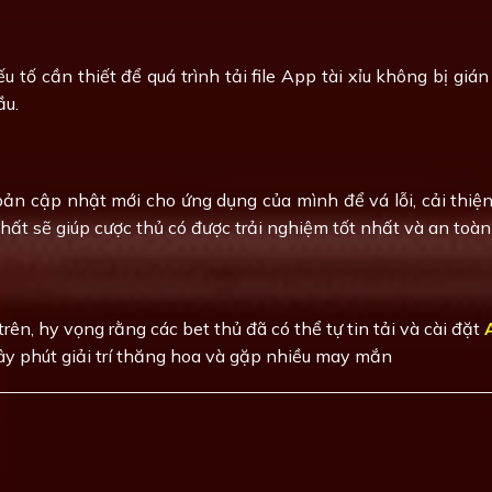
tố cần thiết để quá trình tải file App tài xỉu không bị gián
ầu.
 cập nhật mới cho ứng dụng của mình để vá lỗi, cải thiện
ất sẽ giúp cược thủ có được trải nghiệm tốt nhất và an toàn
trên, hy vọng rằng các bet thủ đã có thể tự tin tải và cài đặt
ây phút giải trí thăng hoa và gặp nhiều may mắn