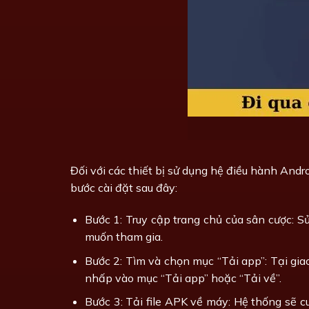
Đối với các thiết bị sử dụng hệ điều hành Androi
bước cài đặt sau đây:
Bước 1: Truy cập trang chủ của sân cược: S
muốn tham gia.
Bước 2: Tìm và chọn mục “Tải app”: Tại gia
nhấp vào mục “Tải app” hoặc “Tải về”.
Bước 3: Tải file APK về máy: Hệ thống sẽ c