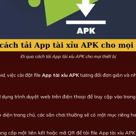
Đi qua cách tải App tài xỉu APK cho mọi thiết bị
d, việc cài đặt file
App tài xỉu APK
tương đối đơn giản và n
ử dụng trình duyệt web trên điện thoại để truy cập vào tra
o diện trang chủ, các sân chơi thường sẽ có một mục riêng h
ung cấp một liên kết hoặc mã QR để tải file App tài xỉu APK