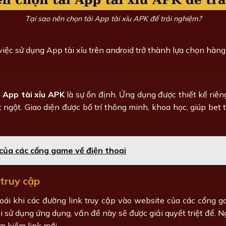
Tại sao nên chọn tải App tài xỉu APK để trải nghiệm?
iệc sử dụng App tài xỉu trên android trở thành lựa chọn hàng
g
App tài xỉu APK
là sự ổn định. Ứng dụng được thiết kế riên
 ngột. Giao diện được bố trí thông minh, khoa học, giúp be
 của các cổng game về điện thoại
 truy cập
ái khi các đường link truy cập vào website của các cổng 
i sử dụng ứng dụng, vấn đề này sẽ được giải quyết triệt để. N
m kiếm link mới.