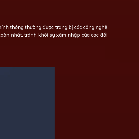
chính thống thường được trang bị các công nghệ
toàn nhất, tránh khỏi sự xâm nhập của các đối