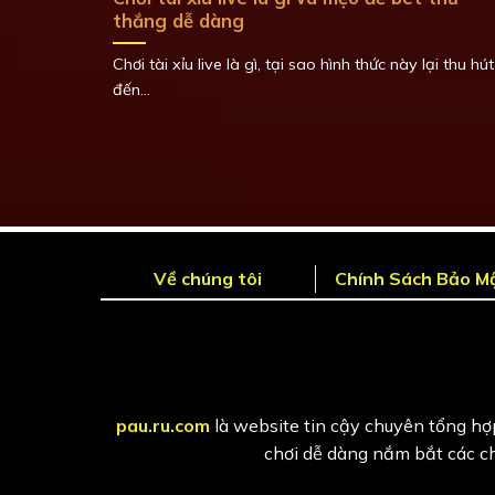
thắng dễ dàng
Chơi tài xỉu live là gì, tại sao hình thức này lại thu hút
đến...
Về chúng tôi
Chính Sách Bảo M
pau.ru.com
là website tin cậy chuyên tổng hợp
chơi dễ dàng nắm bắt các ch