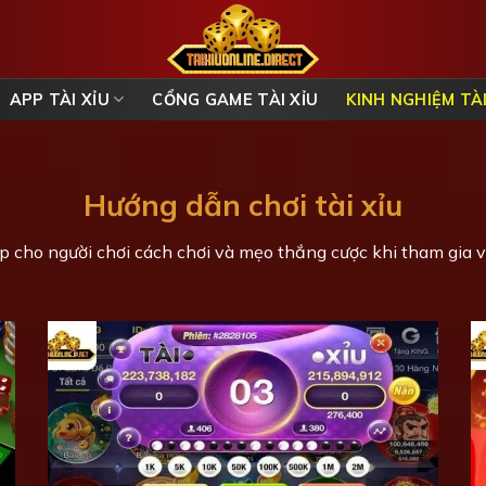
APP TÀI XỈU
CỔNG GAME TÀI XỈU
KINH NGHIỆM TÀI
Hướng dẫn chơi tài xỉu
 cho người chơi cách chơi và mẹo thắng cược khi tham gia vào