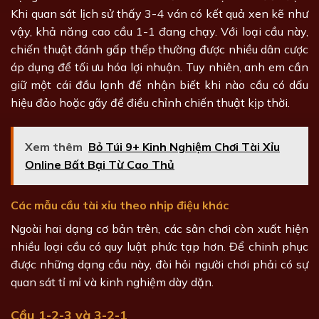
Khi quan sát lịch sử thấy 3-4 ván có kết quả xen kẽ như
vậy, khả năng cao cầu 1-1 đang chạy. Với loại cầu này,
chiến thuật đánh gấp thếp thường được nhiều dân cược
áp dụng để tối ưu hóa lợi nhuận. Tuy nhiên, anh em cần
giữ một cái đầu lạnh để nhận biết khi nào cầu có dấu
hiệu đảo hoặc gãy để điều chỉnh chiến thuật kịp thời.
Xem thêm
Bỏ Túi 9+ Kinh Nghiệm Chơi Tài Xỉu
Online Bất Bại Từ Cao Thủ
Các mẫu cầu tài xỉu theo nhịp điệu khác
Ngoài hai dạng cơ bản trên, các sân chơi còn xuất hiện
nhiều loại cầu có quy luật phức tạp hơn. Để chinh phục
được những dạng cầu này, đòi hỏi người chơi phải có sự
quan sát tỉ mỉ và kinh nghiệm dày dặn.
Cầu 1-2-3 và 3-2-1