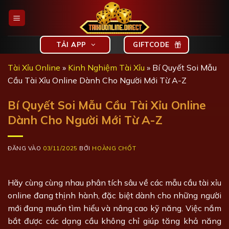
Bỏ
qua
nội
dung
TẢI APP
GIFTCODE
Tài Xỉu Online
»
Kinh Nghiệm Tài Xỉu
»
Bí Quyết Soi Mẫu
Cầu Tài Xỉu Online Dành Cho Người Mới Từ A-Z
Bí Quyết Soi Mẫu Cầu Tài Xỉu Online
Dành Cho Người Mới Từ A-Z
ĐĂNG VÀO
03/11/2025
BỞI
HOÀNG CHỐT
Hãy cùng cùng nhau phân tích sâu về các mẫu cầu tài xỉu
online đang thịnh hành, đặc biệt dành cho những người
mới đang muốn tìm hiểu và nâng cao kỹ năng. Việc nắm
bắt được các dạng cầu không chỉ giúp tăng khả năng