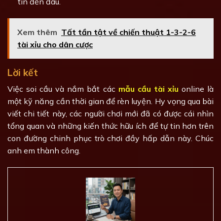
tin đến đâu.
Xem thêm
Tất tần tật về chiến thuật 1-3-2-6
tài xỉu cho dân cược
Lời kết
Việc soi cầu và nắm bắt các
mẫu cầu tài xỉu
online là
một kỹ năng cần thời gian để rèn luyện. Hy vọng qua bài
viết chi tiết này, các người chơi mới đã có được cái nhìn
tổng quan và những kiến thức hữu ích để tự tin hơn trên
con đường chinh phục trò chơi đầy hấp dẫn này. Chúc
anh em thành công.