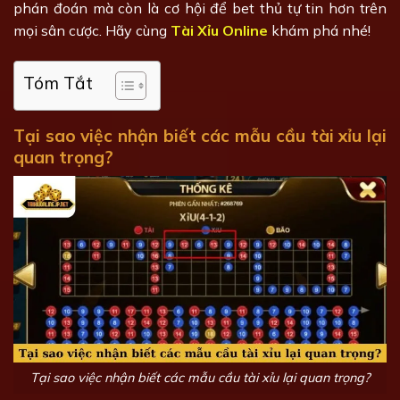
phán đoán mà còn là cơ hội để bet thủ tự tin hơn trên
mọi sân cược. Hãy cùng
Tài Xỉu Online
khám phá nhé!
Tóm Tắt
Tại sao việc nhận biết các mẫu cầu tài xỉu lại
quan trọng?
Tại sao việc nhận biết các mẫu cầu tài xỉu lại quan trọng?