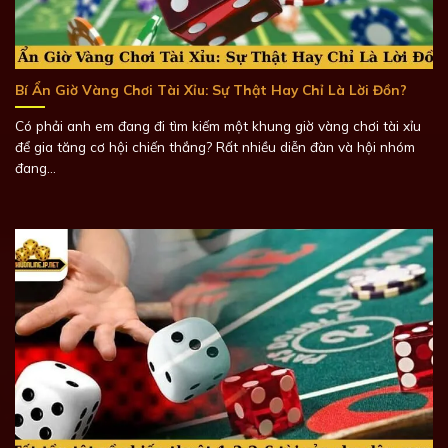
Bí Ẩn Giờ Vàng Chơi Tài Xỉu: Sự Thật Hay Chỉ Là Lời Đồn?
Có phải anh em đang đi tìm kiếm một khung giờ vàng chơi tài xỉu
để gia tăng cơ hội chiến thắng? Rất nhiều diễn đàn và hội nhóm
đang...