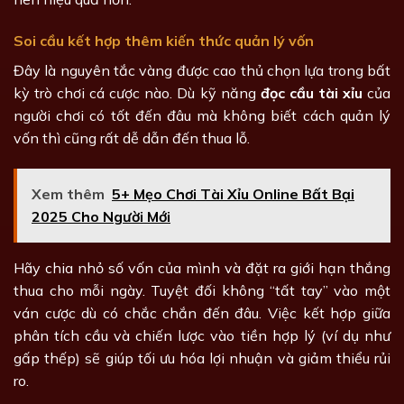
Soi cầu kết hợp thêm kiến thức quản lý vốn
Đây là nguyên tắc vàng được cao thủ chọn lựa trong bất
kỳ trò chơi cá cược nào. Dù kỹ năng
đọc cầu tài xỉu
của
người chơi có tốt đến đâu mà không biết cách quản lý
vốn thì cũng rất dễ dẫn đến thua lỗ.
Xem thêm
5+ Mẹo Chơi Tài Xỉu Online Bất Bại
2025 Cho Người Mới
Hãy chia nhỏ số vốn của mình và đặt ra giới hạn thắng
thua cho mỗi ngày. Tuyệt đối không “tất tay” vào một
ván cược dù có chắc chắn đến đâu. Việc kết hợp giữa
phân tích cầu và chiến lược vào tiền hợp lý (ví dụ như
gấp thếp) sẽ giúp tối ưu hóa lợi nhuận và giảm thiểu rủi
ro.