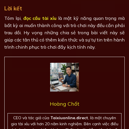
Lời kết
Tóm lại,
đọc cầu tài xỉu
là một kỹ năng quan trọng mà
bất kỳ ai muốn thành công với trò chơi này đều cần phải
trau dồi. Hy vọng những chia sẻ trong bài viết này sẽ
giúp các tân thủ có thêm kiến thức và sự tự tin trên hành
trình chinh phục trò chơi đầy kịch tính này.
Hoàng Chốt
CEO và tác giả của
Taixiuonline.direct
, là một chuyên
gia tài xỉu với hơn 20 năm kinh nghiệm. Bên cạnh việc điều