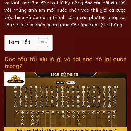
và kinh nghiệm, đặc biệt là kỹ năng
đọc cầu tài xỉu
. Đối
với những anh em mới bước chân vào thế giới cá cược,
việc hiểu và áp dụng thành công các phương pháp soi
cầu sẽ là chìa khóa quan trọng để nâng cao tỷ lệ thắng.
Tóm Tắt
Đọc cầu tài xỉu là gì và tại sao nó lại quan
trọng?