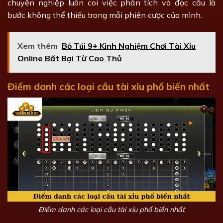
chuyên nghiệp luôn coi việc phân tích và đọc cầu là
bước không thể thiếu trong mỗi phiên cược của mình.
Xem thêm
Bỏ Túi 9+ Kinh Nghiệm Chơi Tài Xỉu
Online Bất Bại Từ Cao Thủ
Điểm danh các loại cầu tài xỉu phổ biến nhất
Điểm danh các loại cầu tài xỉu phổ biến nhất